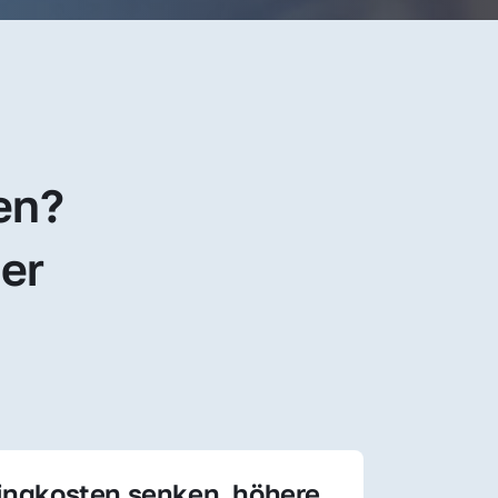
en? 
er 
ingkosten senken, höhere 