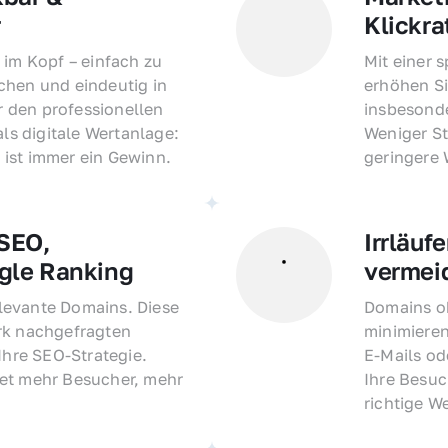
r
Klickra
 im Kopf – einfach zu 
Mit einer 
hen und eindeutig in 
erhöhen Si
den professionellen 
insbesonde
als digitale Wertanlage: 
Weniger St
ist immer ein Gewinn.
geringere
EO, 
Irrläufe
gle Ranking
vermei
evante Domains. Diese 
Domains oh
rk nachgefragten 
minimieren
Ihre SEO-Strategie. 
E-Mails o
et mehr Besucher, mehr 
Ihre Besuc
richtige W