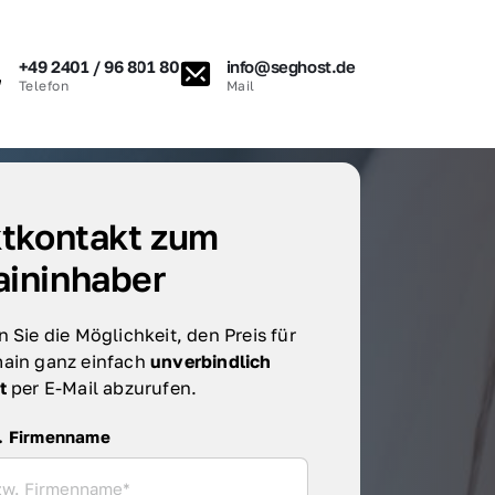
+49 2401 / 96 801 80
info@seghost.de
Telefon
Mail
tkontakt zum 
ininhaber
 Sie die Möglichkeit, den Preis für 
ain ganz einfach 
unverbindlich 
t 
per E-Mail abzurufen.
irmenname
. Firmenname