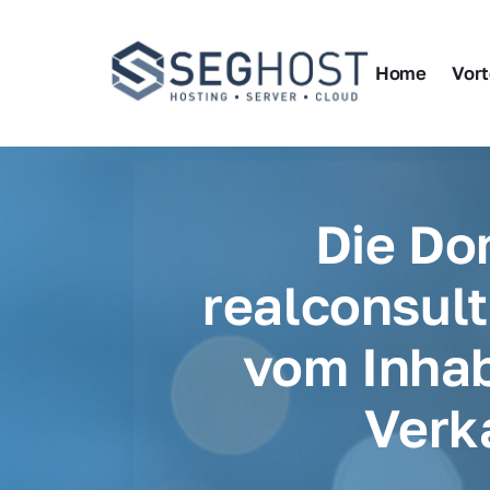
Home
Vort
Die Do
realconsult
vom Inhab
Verk