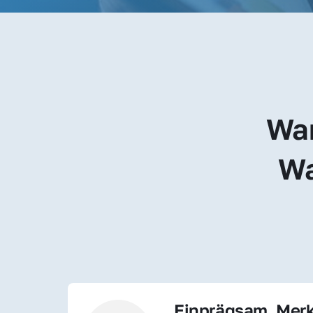
War
Wa
Einprägsam, Merk