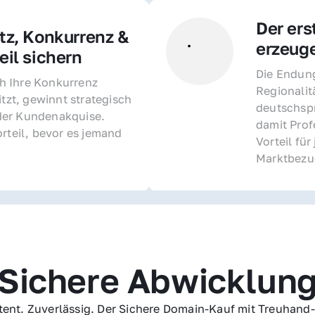
Der ers
z, Konkurrenz & 
erzeug
il sichern 
Die Endung 
 Ihre Konkurrenz 
Regionalit
itzt, gewinnt strategisch 
deutschspr
er Kundenakquise. 
damit Profe
rteil, bevor es jemand 
Vorteil fü
Marktbezu
Sichere Abwicklun
ent. Zuverlässig. Der Sichere Domain-Kauf mit Treuhand-