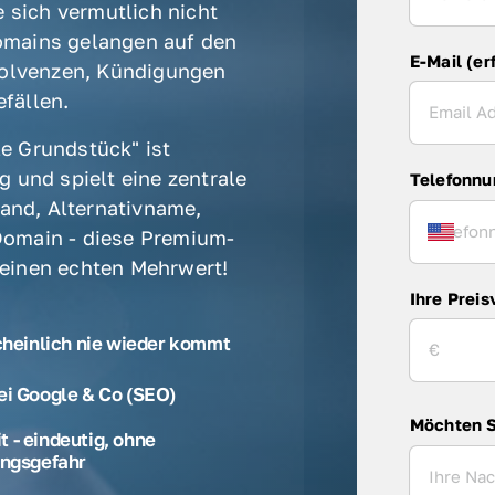
 sich vermutlich nicht 
mains gelangen auf den 
E-Mail (er
olvenzen, Kündigungen 
fällen. 
e Grundstück" ist 
 und spielt eine zentrale 
Telefonn
rand, Alternativname, 
omain - diese Premium-
 einen echten Mehrwert! 
Ihre Preis
cheinlich nie wieder kommt
ei Google & Co (SEO)
Möchten S
 - eindeutig, ohne
ngsgefahr